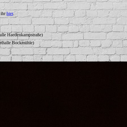
 ihr
hier
.
halle Haedenkampstraße)
rthalle Bockmühle)