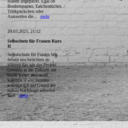
Hände angepackt. Egal ob
Bonbonpapier, Taschentücher,
Trinkpäckchen oder
Autoreifen die...
mehr
29.03.2025, 21:12
Selbschutz für Frauen Kurs
II
Selbstschutz für Frauen Wir
freuen uns berichten zu
können das wir das Projekt
Gestärkt in die Zukunft mit
Hotte weiter ausbauen
konnten. Zwei Termine
konnten wir auf Grund der
hohen Nachfrage anbieten.
Es...
mehr