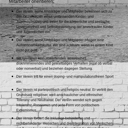
Mitarbeiter orientieren:
Der Verein, seine Amtsträger und Mitglieder bekennen sich zu
den Grundsätzen eines umfassenden Kinder- und
Jugendschutzes und treten für die körperliche und seelische
Unversehrtheit und Selbstbestimmung der anvertrauten Kinder
und Jugendlichen ein.
Der Verein, seine Amtsträger und Mitglieder pflegen eine
Aufmerksamkeitskultur. Wir sind achtsam, wenn es einem Kind
nicht gut geht.
Wir tolerieren kein abwertendes sexistisches,
diskriminierendes und gewalttätiges Verhalten (egal ob verbal
oder nonverbal) und beziehen dagegen Stellung.
Der Verein tritt für einen doping- und manipulationsfreien Sport
ein.
Der Verein ist parteipolitisch und religiös neutral. Er vertritt den
Grundsatz religiöser, welt-anschaulicher und ethnischer
Toleranz und Neutralität. Der Verein wendet sich gegen
Intoleranz, Rassismus und jede Form von politischem
Extremismus.
Der Verein fördert die Inklusion behinderter und
nichtbehinderter Menschen und die Integration von Menschen