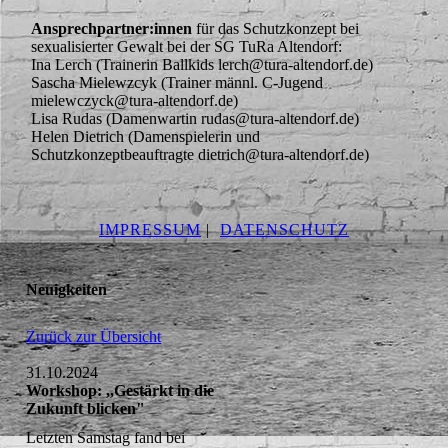
Ansprechpartner:innen
für das Schutzkonzept bei
sexualisierter Gewalt bei der SG TuRa Altendorf:
Ina Lerch (Trainerin Ballkids lerch@tura-altendorf.de)
Sascha Mielewzcyk (Trainer männl. C-Jugend
mielewczyck@tura-altendorf.de)
Lisa Rudas (Damenwartin rudas@tura-altendorf.de)
Helen Dietrich (Damenspielerin und
Schutzkonzeptbeauftragte dietrich@tura-altendorf.de)
IMPRESSUM
|
DATENSCHUTZ
Neuigkeiten
Zurück zur Übersicht
31.10.2024
Workshop: ,,Gestärkt in die
Zukunft blicken"
Letzten Samstag fand bei